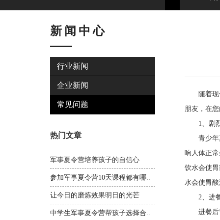
新闻中心
行业新闻
企业新闻
随着现代
常见问题
朋友，在您
1、剧烈
热门文章
青少年夏
响人体正常
军事夏令营培养孩子的自信心
饮水会使胃
参加军事夏令营10天课程都有哪..
水会使胃酸
让今日的磨炼效果明日的光芒
2、进餐
进餐后需
中学生军事夏令营帮孩子选择合..