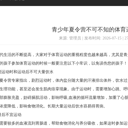
青少年夏令营不可不知的体育
来源: 管理员 | 发布时间: 2026-07-15 | 
生活的不断提高，大家对于体育运动的重视程度也越来越高，尤其是青
的孩子参加体育运动的时候一般要注意以下小常识，以免误伤您的孩子！
运动时和运动后不可大量饮水
令营专家指出，剧烈运动时，体内盐分随大量的汗液排出体外，饮水过
生理功能，甚至还会发生肌肉痉挛现象。由于运动时，需要增加心跳、呼
部膨胀充盈，妨碍膈肌活动，影响呼吸;血液的循环流量增加，加重了心
浓度降低，影响食物消化。长期大量运动后饮水容易得胃病。
后不宜运动
要较多的血液流到胃肠道，帮助食物消化与养分吸收，如果这时参加运