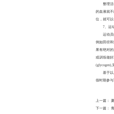
整理活动
的血液就不
位，就可以
7、运动
运动员经
例如田径和
果有绝对的
或训练做好
(glyco
基于以上
假时期参与
上一篇：
夏
下一篇：
青