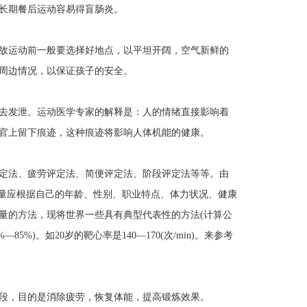
长期餐后运动容易得盲肠炎。
故运动前一般要选择好地点，以平坦开阔，空气新鲜的
周边情况，以保证孩子的安全。
去发泄。运动医学专家的解释是：人的情绪直接影响着
官上留下痕迹，这种痕迹将影响人体机能的健康。
定法、疲劳评定法、简便评定法、阶段评定法等等。由
动量应根据自己的年龄、性别、职业特点、体力状况、健康
量的方法，现将世界一些具有典型代表性的方法(计算公
5%)。如20岁的靶心率是140—170(次/min)。来参考
段，目的是消除疲劳，恢复体能，提高锻炼效果。