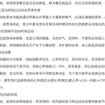
病。体弱者进餐后血压还会降低，称为餐后低血压，外出活动容易跌倒。
适当的地点运动会带来伤害
的基本功能是通过呼吸从外界摄入大量新鲜氧气，以满足健康的需求，
、体育场等处。青少年夏令营在开展活动时都活特别注意勘察运动地点的
在情绪不好的时候运动
是身体的锻炼，也是心理的锻炼。当你生气、悲伤时，不要到运动场上
机能，而情绪的变化又产生于大脑深部，并扩散到全身，在心脏及其他器
运动量
量的方法很多：例如指数评定法、心率评定法、库珀评定法、菲克斯评
的实际情况千差万别，安静心率相差15—30%，甚至更多，所以选择运
基础、生活环境、目的任务等不同情况来决定。为了使大家学会选择运动
：通常我们选择简单的心率测定法(靶心率测定)靶心率=(220—年龄)×(70%—8
小。
运动的好处
，是指在体育锻炼后，所采用的一系列放松练习和运动后按摩等恢复手