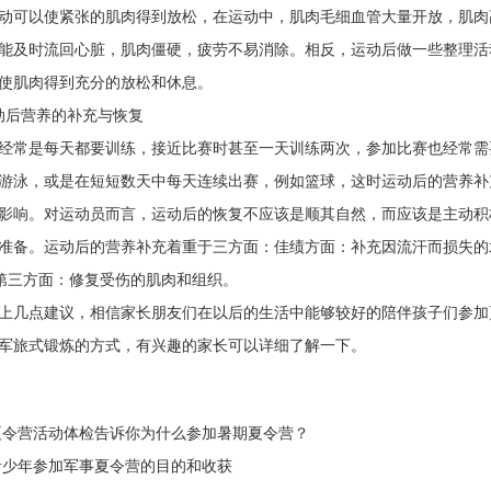
可以使紧张的肌肉得到放松，在运动中，肌肉毛细血管大量开放，肌肉
能及时流回心脏，肌肉僵硬，疲劳不易消除。相反，运动后做一些整理活
使肌肉得到充分的放松和休息。
后营养的补充与恢复
常是每天都要训练，接近比赛时甚至一天训练两次，参加比赛也经常需
游泳，或是在短短数天中每天连续出赛，例如篮球，这时运动后的营养补
影响。对运动员而言，运动后的恢复不应该是顺其自然，而应该是主动积
准备。运动后的营养补充着重于三方面：佳绩方面：补充因流汗而损失的
gen),第三方面：修复受伤的肌肉和组织。
几点建议，相信家长朋友们在以后的生活中能够较好的陪伴孩子们参加
军旅式锻炼的方式，有兴趣的家长可以详细了解一下。
令营活动体检告诉你为什么参加暑期夏令营？
少年参加军事夏令营的目的和收获